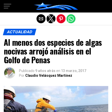
Salir de la versión móvil
ACTUALIDAD
Al menos dos especies de algas
nocivas arrojó análisis en el
Golfo de Penas
Publicado
9 años atrás
en
13 marzo, 2017
Por
Claudio Velásquez Martínez