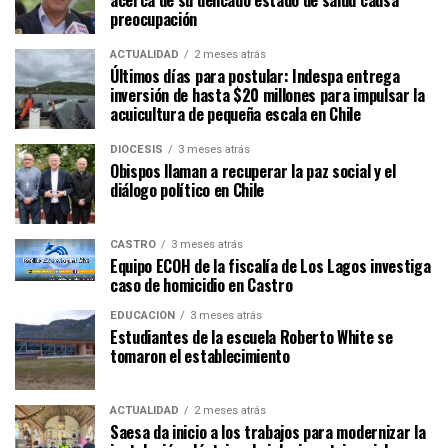
acerca de su delicado estado de salud causa
preocupación
ACTUALIDAD
2 meses atrás
Últimos días para postular: Indespa entrega
inversión de hasta $20 millones para impulsar la
acuicultura de pequeña escala en Chile
DIÓCESIS
3 meses atrás
Obispos llaman a recuperar la paz social y el
diálogo político en Chile
CASTRO
3 meses atrás
Equipo ECOH de la fiscalía de Los Lagos investiga
caso de homicidio en Castro
EDUCACIÓN
3 meses atrás
Estudiantes de la escuela Roberto White se
tomaron el establecimiento
ACTUALIDAD
2 meses atrás
Saesa da inicio a los trabajos para modernizar la