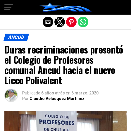
Salir de la versión móvil
ANCUD
Duras recriminaciones presentó
el Colegio de Profesores
comunal Ancud hacia el nuevo
Liceo Polivalent
Publicado
6 años atrás
en
6 marzo, 2020
Por
Claudio Velásquez Martínez