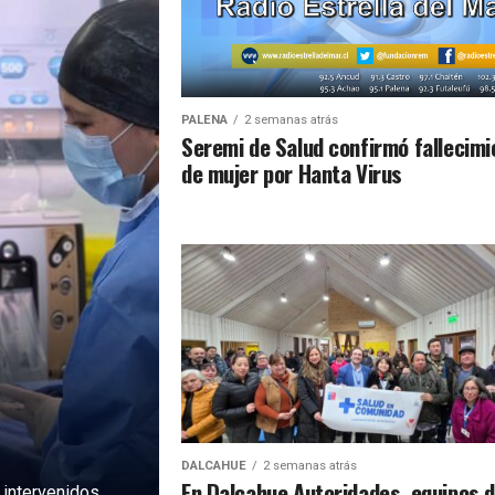
PALENA
2 semanas atrás
Seremi de Salud confirmó fallecimi
de mujer por Hanta Virus
DALCAHUE
2 semanas atrás
En Dalcahue Autoridades, equipos 
 intervenidos