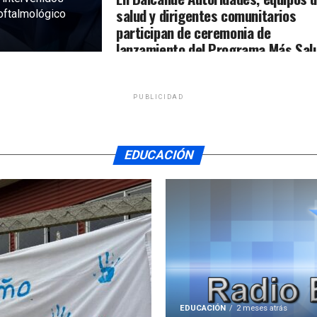
salud y dirigentes comunitarios
 oftalmológico
participan de ceremonia de
lanzamiento del Programa Más Sal
en Comunidad
PUBLICIDAD
EDUCACIÓN
EDUCACIÓN
2 meses atrás