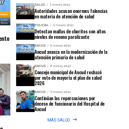
SALUD
2 meses atrás
Autoridades acusan enormes falencias
en materia de atención de salud
POLICIAL
5 meses atrás
Detectan mallas de choritos con altos
niveles de veneno paralizante
ento
ANCUD
6 meses atrás
Ancud avanza en la modernización de la
atención primaria de salud
ANCUD
8 meses atrás
Concejo municipal de Ancud rechazó
por voto de mayoría el plan de salud
2026
ANCUD
9 meses atrás
Continúan las repercusiones por
deceso de funcionario del Hospital de
Ancud
MÁS SALUD
de