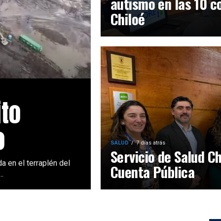
autismo en las 10 
Chiloé
ito
o
SALUD
7 días atrás
Servicio de Salud Ch
a en el terraplén del
Cuenta Pública
..