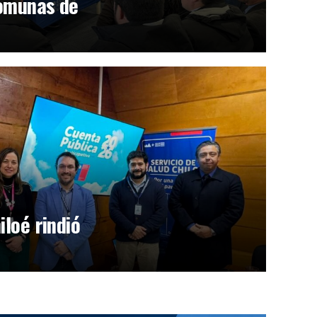
comunas de
iloé rindió