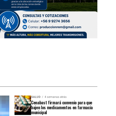
SALUD
4 semanas atrás
Cenabast firmará convenio para que
bajen los medicamentos en farmacia
municipal