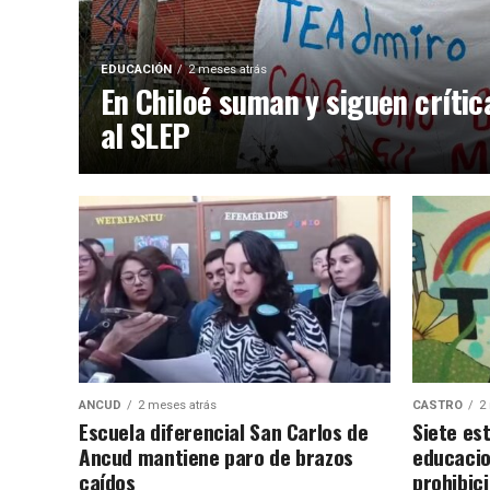
EDUCACIÓN
2 meses atrás
En Chiloé suman y siguen crític
al SLEP
ANCUD
2 meses atrás
CASTRO
2
Escuela diferencial San Carlos de
Siete es
Ancud mantiene paro de brazos
educacio
caídos
prohibic