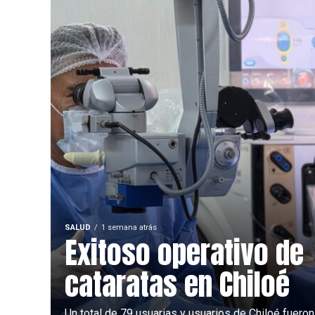
SALUD
1 semana atrás
Exitoso operativo de
cataratas en Chiloé
Un total de 79 usuarias y usuarios de Chiloé fueron