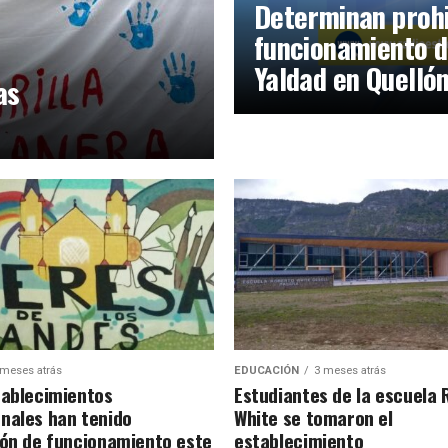
Determinan prohi
funcionamiento d
Yaldad en Quelló
as
 meses atrás
EDUCACIÓN
3 meses atrás
tablecimientos
Estudiantes de la escuela 
nales han tenido
White se tomaron el
ión de funcionamiento este
establecimiento