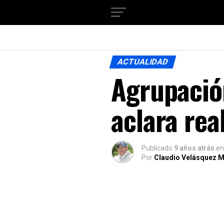
ACTUALIDAD
Agrupació
aclara rea
Publicado
9 años atrás
en
Por
Claudio Velásquez M