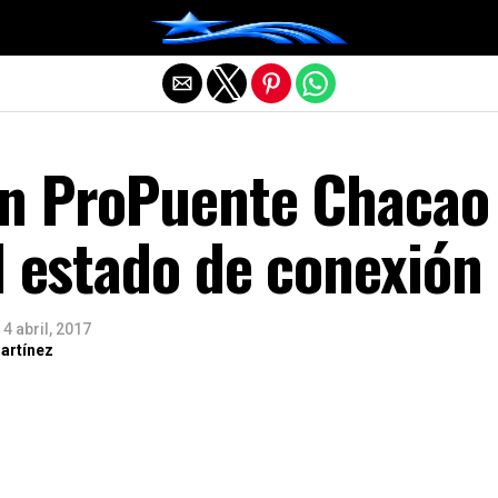
Salir de la versión móvil
n ProPuente Chacao
l estado de conexión
4 abril, 2017
artínez