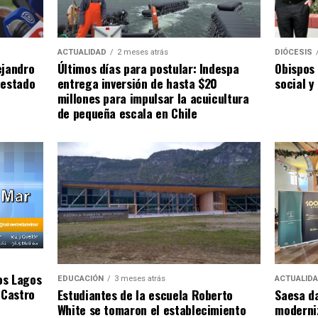
ACTUALIDAD
2 meses atrás
DIÓCESIS
ejandro
Últimos días para postular: Indespa
Obispos 
 estado
entrega inversión de hasta $20
social y
millones para impulsar la acuicultura
de pequeña escala en Chile
os Lagos
EDUCACIÓN
3 meses atrás
ACTUALID
 Castro
Estudiantes de la escuela Roberto
Saesa da
White se tomaron el establecimiento
moderniz