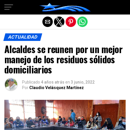
Salir de la versión móvil
ACTUALIDAD
Alcaldes se reunen por un mejor
manejo de los residuos sólidos
domiciliarios
Publicado
4 años atrás
en
3 junio, 2022
Por
Claudio Velásquez Martínez