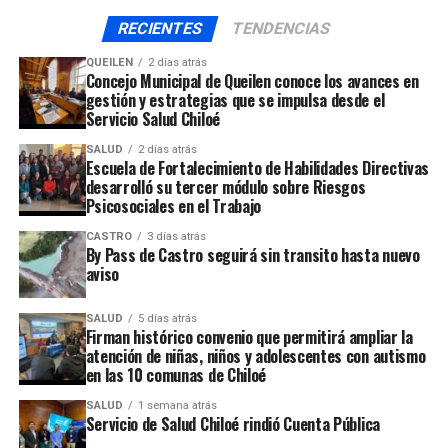
RECIENTES
TENDENCIAS
QUEILEN
2 días atrás
Concejo Municipal de Queilen conoce los avances en
gestión y estrategias que se impulsa desde el
Servicio Salud Chiloé
SALUD
2 días atrás
Escuela de Fortalecimiento de Habilidades Directivas
desarrolló su tercer módulo sobre Riesgos
Psicosociales en el Trabajo
CASTRO
3 días atrás
By Pass de Castro seguirá sin transito hasta nuevo
aviso
SALUD
5 días atrás
Firman histórico convenio que permitirá ampliar la
atención de niñas, niños y adolescentes con autismo
en las 10 comunas de Chiloé
SALUD
1 semana atrás
Servicio de Salud Chiloé rindió Cuenta Pública