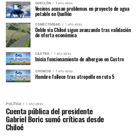
QUELLÓN
1 año atrás
Vecinos acusan problemas en proyecto de agua
potable en Quellón
CONECTIVIDAD
1 año atrás
Doble vía Chiloé sigue avanzando tras validación
de oferta económica
CASTRO
1 año atrás
Inicia funcionamiento de albergue en Castro
CHONCHI
1 año atrás
Hombre fallece tras atropello en ruta 5
POLÍTICA
1 año atrás
Cuenta pública del presidente
Gabriel Boric sumó críticas desde
Chiloé