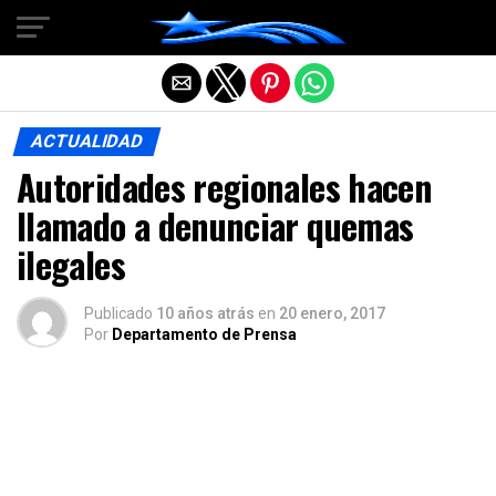
Salir de la versión móvil
ACTUALIDAD
Autoridades regionales hacen
llamado a denunciar quemas
ilegales
Publicado
10 años atrás
en
20 enero, 2017
Por
Departamento de Prensa