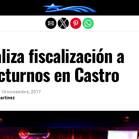
Salir de la versión móvil
liza fiscalización a
cturnos en Castro
14 noviembre, 2017
artínez