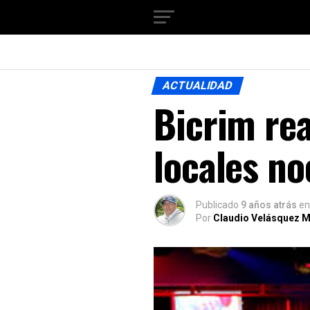
ACTUALIDAD
Bicrim rea
locales no
Publicado
9 años atrás
en
Por
Claudio Velásquez M