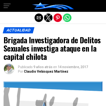
Salir de la versión móvil
ACTUALIDAD
Brigada Investigadora de Delitos
Sexuales investiga ataque en la
capital chilota
Publicado
9 años atrás
en
14 noviembre, 2017
Por
Claudio Velásquez Martínez