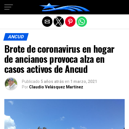
Salir de la versión móvil
ANCUD
Brote de coronavirus en hogar
de ancianos provoca alza en
casos activos de Ancud
Publicado
5 años atrás
en
1 marzo, 2021
Por
Claudio Velásquez Martínez