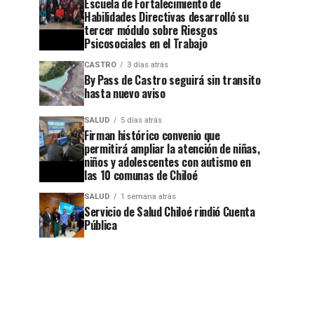
Escuela de Fortalecimiento de
Habilidades Directivas desarrolló su
tercer módulo sobre Riesgos
Psicosociales en el Trabajo
CASTRO
3 días atrás
By Pass de Castro seguirá sin transito
hasta nuevo aviso
SALUD
5 días atrás
Firman histórico convenio que
permitirá ampliar la atención de niñas,
niños y adolescentes con autismo en
las 10 comunas de Chiloé
SALUD
1 semana atrás
Servicio de Salud Chiloé rindió Cuenta
Pública