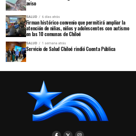
aviso
SALUD
6 días atrás
Firman histórico convenio que permitirá ampliar la
atención de niñas, niños y adolescentes con autismo
en las 10 comunas de Chiloé
SALUD
1 semana atrás
Servicio de Salud Chiloé rindió Cuenta Pública