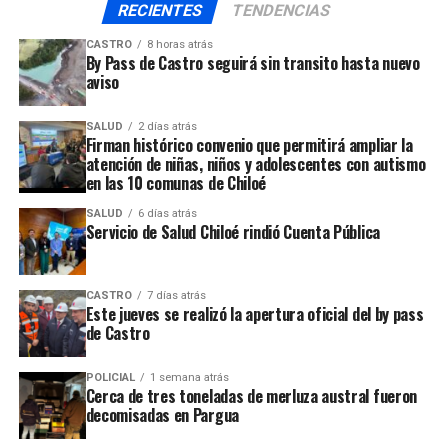
RECIENTES
TENDENCIAS
CASTRO
8 horas atrás
By Pass de Castro seguirá sin transito hasta nuevo
aviso
SALUD
2 días atrás
Firman histórico convenio que permitirá ampliar la
atención de niñas, niños y adolescentes con autismo
en las 10 comunas de Chiloé
SALUD
6 días atrás
Servicio de Salud Chiloé rindió Cuenta Pública
CASTRO
7 días atrás
Este jueves se realizó la apertura oficial del by pass
de Castro
POLICIAL
1 semana atrás
Cerca de tres toneladas de merluza austral fueron
decomisadas en Pargua