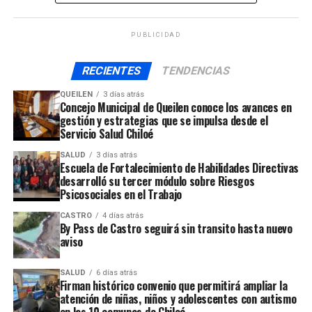
PUBLICIDAD
RECIENTES
TENDENCIAS
QUEILEN
3 días atrás
Concejo Municipal de Queilen conoce los avances en
gestión y estrategias que se impulsa desde el
Servicio Salud Chiloé
SALUD
3 días atrás
Escuela de Fortalecimiento de Habilidades Directivas
desarrolló su tercer módulo sobre Riesgos
Psicosociales en el Trabajo
CASTRO
4 días atrás
By Pass de Castro seguirá sin transito hasta nuevo
aviso
SALUD
6 días atrás
Firman histórico convenio que permitirá ampliar la
atención de niñas, niños y adolescentes con autismo