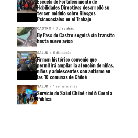
Escuela de Fortalecimiento de
Habilidades Directivas desarrolló su
tercer módulo sobre Riesgos
Psicosociales en el Trabajo
CASTRO
3 días atrás
By Pass de Castro seguirá sin transito
hasta nuevo aviso
SALUD
5 días atrás
Firman histórico convenio que
permitirá ampliar la atención de niñas,
niños y adolescentes con autismo en
las 10 comunas de Chiloé
SALUD
1 semana atrás
Servicio de Salud Chiloé rindió Cuenta
Pública