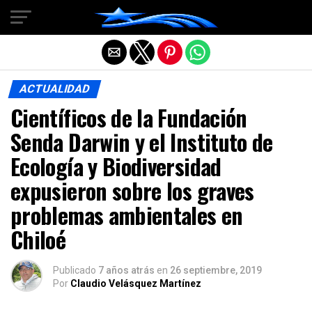
Salir de la versión móvil
ACTUALIDAD
Científicos de la Fundación
Senda Darwin y el Instituto de
Ecología y Biodiversidad
expusieron sobre los graves
problemas ambientales en
Chiloé
Publicado
7 años atrás
en
26 septiembre, 2019
Por
Claudio Velásquez Martínez