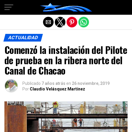
Salir de la versión móvil
ACTUALIDAD
Comenzó la instalación del Pilote
de prueba en la ribera norte del
Canal de Chacao
Publicado
7 años atrás
en
26 noviembre, 2019
Por
Claudio Velásquez Martínez