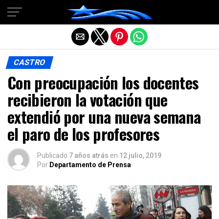
Salir de la versión móvil
CASTRO
Con preocupación los docentes
recibieron la votación que
extendió por una nueva semana
el paro de los profesores
Publicado
7 años atrás
en
12 julio, 2019
Por
Departamento de Prensa