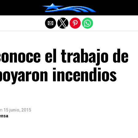
Salir de la versión móvil
onoce el trabajo de
poyaron incendios
n
15 junio, 2015
ensa