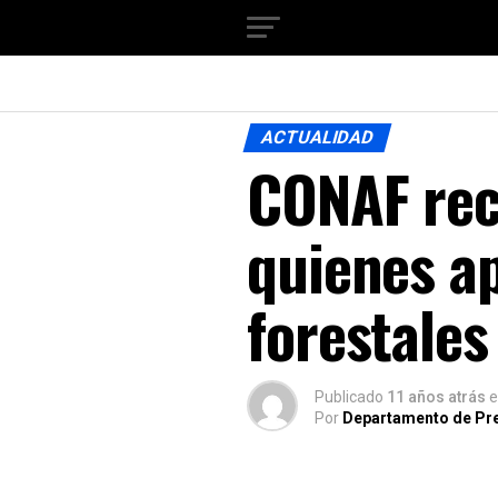
ACTUALIDAD
CONAF rec
quienes a
forestales
Publicado
11 años atrás
e
Por
Departamento de Pr