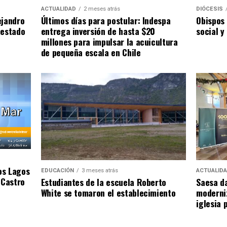
ACTUALIDAD
2 meses atrás
DIÓCESIS
ejandro
Últimos días para postular: Indespa
Obispos 
 estado
entrega inversión de hasta $20
social y
millones para impulsar la acuicultura
de pequeña escala en Chile
os Lagos
EDUCACIÓN
3 meses atrás
ACTUALID
 Castro
Estudiantes de la escuela Roberto
Saesa da
White se tomaron el establecimiento
moderniz
iglesia 