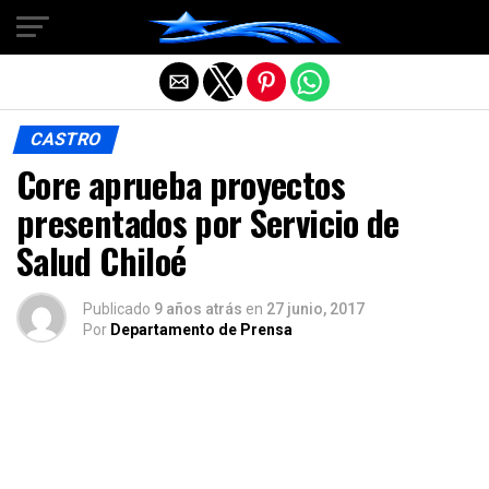
Salir de la versión móvil
CASTRO
Core aprueba proyectos
presentados por Servicio de
Salud Chiloé
Publicado
9 años atrás
en
27 junio, 2017
Por
Departamento de Prensa