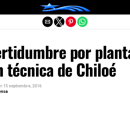
Salir de la versión móvil
ertidumbre por plant
n técnica de Chiloé
n
15 septiembre, 2016
ensa