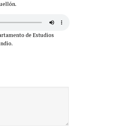
uellón.
epartamento de Estudios
endio.