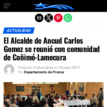
Salir de la versión móvil
ACTUALIDAD
El Alcalde de Ancud Carlos
Gomez se reunió con comunidad
de Coñimó-Lamecura
Publicado
9 años atrás
en
15 junio, 2017
Por
Departamento de Prensa