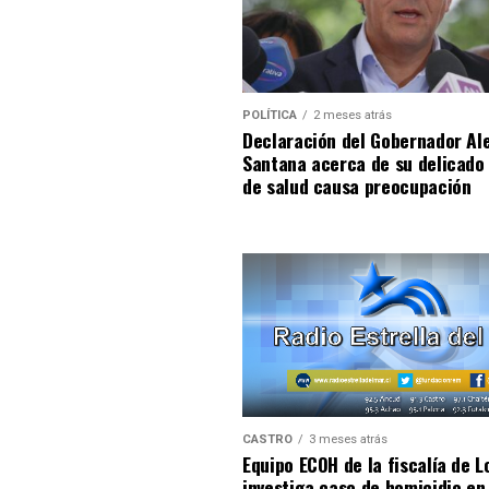
POLÍTICA
2 meses atrás
Declaración del Gobernador Al
Santana acerca de su delicado
de salud causa preocupación
CASTRO
3 meses atrás
Equipo ECOH de la fiscalía de L
investiga caso de homicidio en