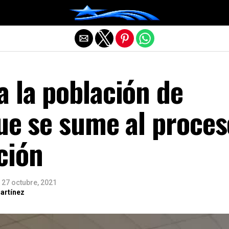
Salir de la versión móvil
 la población de
ue se sume al proces
ción
27 octubre, 2021
artínez