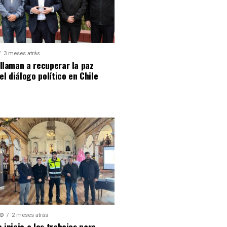
3 meses atrás
llaman a recuperar la paz
 el diálogo político en Chile
AD
2 meses atrás
 inicio a los trabajos para