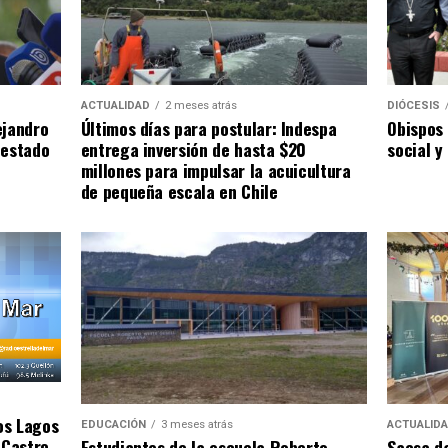
ACTUALIDAD
2 meses atrás
DIÓCESIS
ejandro
Últimos días para postular: Indespa
Obispos 
 estado
entrega inversión de hasta $20
social y
millones para impulsar la acuicultura
de pequeña escala en Chile
os Lagos
EDUCACIÓN
3 meses atrás
ACTUALID
 Castro
Estudiantes de la escuela Roberto
Saesa da