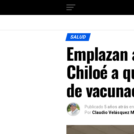
SALUD
Emplazan a
Chiloé a q
de vacuna
Publicado
5 años atrás
en
Por
Claudio Velásquez M