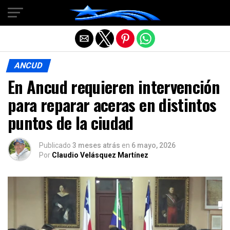
Salir de la versión móvil
ANCUD
En Ancud requieren intervención
para reparar aceras en distintos
puntos de la ciudad
Publicado
3 meses atrás
en
6 mayo, 2026
Por
Claudio Velásquez Martínez