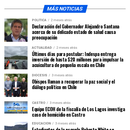
MÁS NOTICIAS
POLÍTICA
2 meses atrás
Declaración del Gobernador Alejandro Santana
acerca de su delicado estado de salud causa
preocupación
ACTUALIDAD
2 meses atrás
Últimos días para postular: Indespa entrega
inversión de hasta $20 millones para impulsar la
acuicultura de pequeña escala en Chile
DIÓCESIS
3 meses atrás
Obispos llaman a recuperar la paz social y el
diálogo político en Chile
CASTRO
3 meses atrás
Equipo ECOH de la fiscalía de Los Lagos investiga
caso de homicidio en Castro
EDUCACIÓN
3 meses atrás
Estudiantes de la escuela Roberto White se