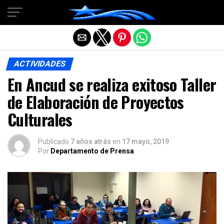
Salir de la versión móvil
ACTIVIDADES
En Ancud se realiza exitoso Taller
de Elaboración de Proyectos
Culturales
Publicado
7 años atrás
en
17 mayo, 2019
Por
Departamento de Prensa