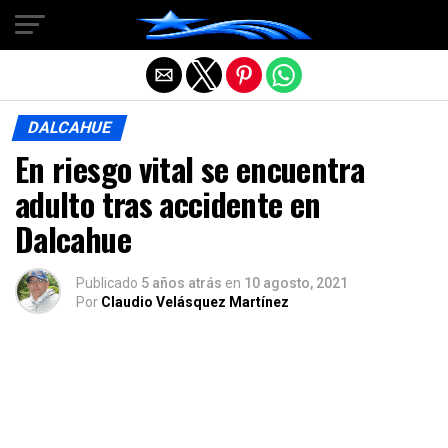
Salir de la versión móvil
DALCAHUE
En riesgo vital se encuentra
adulto tras accidente en
Dalcahue
Publicado
5 años atrás
en
10 agosto, 2021
Por
Claudio Velásquez Martínez