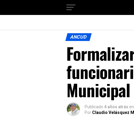
ANCUD
Formalizar
funcionari
Municipal
Publicado
4 años atrás
en
Por
Claudio Velásquez M