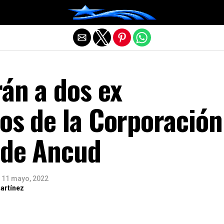
Salir de la versión móvil
án a dos ex
os de la Corporación
 de Ancud
11 mayo, 2022
artínez