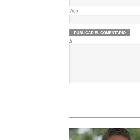
Web
Δ