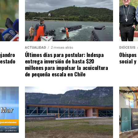
ACTUALIDAD
2 meses atrás
DIÓCESIS
ejandro
Últimos días para postular: Indespa
Obispos 
 estado
entrega inversión de hasta $20
social y
millones para impulsar la acuicultura
de pequeña escala en Chile