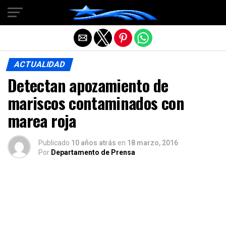
Salir de la versión móvil
ACTUALIDAD
Detectan apozamiento de
mariscos contaminados con
marea roja
Publicado
10 años atrás
en
18 marzo, 2016
Por
Departamento de Prensa