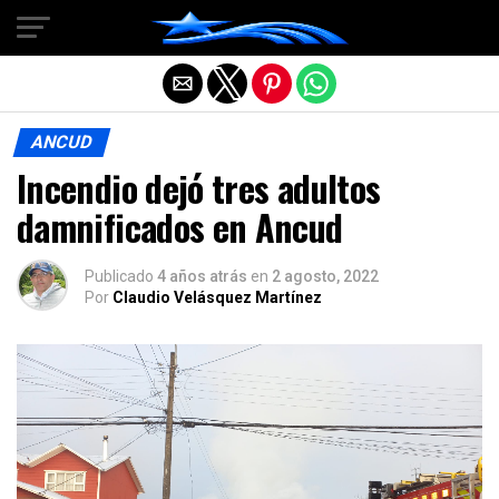
Salir de la versión móvil
ANCUD
Incendio dejó tres adultos
damnificados en Ancud
Publicado
4 años atrás
en
2 agosto, 2022
Por
Claudio Velásquez Martínez