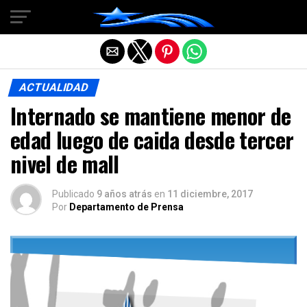
Salir de la versión móvil
ACTUALIDAD
Internado se mantiene menor de
edad luego de caida desde tercer
nivel de mall
Publicado
9 años atrás
en
11 diciembre, 2017
Por
Departamento de Prensa