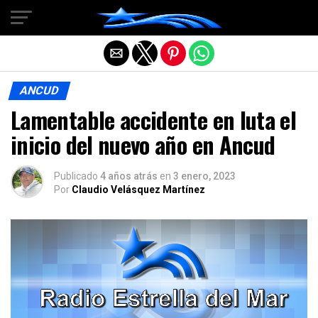
Salir de la versión móvil
ANCUD
Lamentable accidente en luta el
inicio del nuevo año en Ancud
Publicado
4 años atrás
en
3 enero, 2023
Por
Claudio Velásquez Martínez