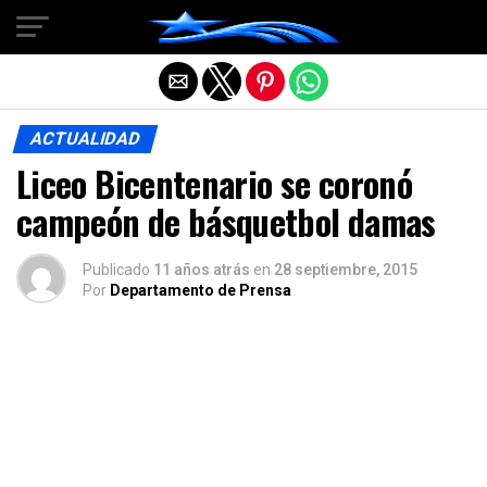
Salir de la versión móvil
ACTUALIDAD
Liceo Bicentenario se coronó
campeón de básquetbol damas
Publicado
11 años atrás
en
28 septiembre, 2015
Por
Departamento de Prensa