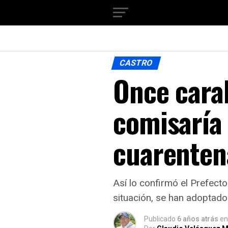
CASTRO
Once cara
comisaría
cuarenten
Así lo confirmó el Prefecto
situación, se han adoptado
Publicado
6 años atrás
en