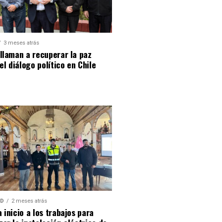
3 meses atrás
llaman a recuperar la paz
 el diálogo político en Chile
AD
2 meses atrás
 inicio a los trabajos para