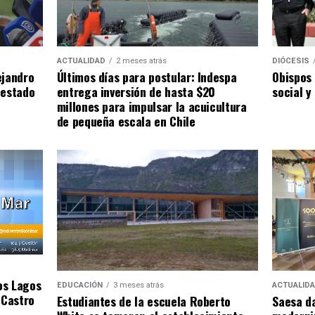
ACTUALIDAD
2 meses atrás
DIÓCESIS
ejandro
Últimos días para postular: Indespa
Obispos 
 estado
entrega inversión de hasta $20
social y
millones para impulsar la acuicultura
de pequeña escala en Chile
os Lagos
EDUCACIÓN
3 meses atrás
ACTUALID
 Castro
Estudiantes de la escuela Roberto
Saesa da