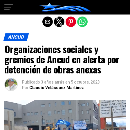
Salir de la versión móvil
ANCUD
Organizaciones sociales y
gremios de Ancud en alerta por
detención de obras anexas
Publicado
3 años atrás
en
5 octubre, 2023
Por
Claudio Velásquez Martínez