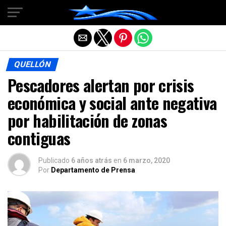
Salir de la versión móvil
QUELLÓN
Pescadores alertan por crisis
económica y social ante negativa
por habilitación de zonas
contiguas
Publicado
6 años atrás
en
6 marzo, 2020
Por
Departamento de Prensa