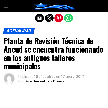
Salir de la versión móvil
ACTUALIDAD
Planta de Revisión Técnica de
Ancud se encuentra funcionando
en los antiguos talleres
municipales
Publicado
10 años atrás
en
17 enero, 2017
Por
Departamento de Prensa