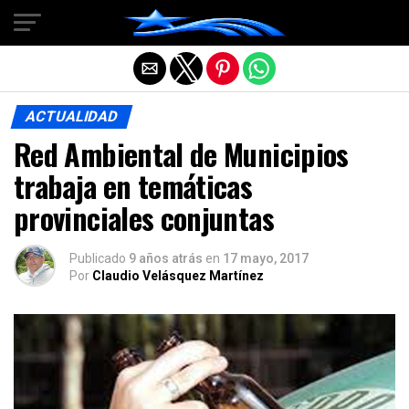
Salir de la versión móvil
ACTUALIDAD
Red Ambiental de Municipios
trabaja en temáticas
provinciales conjuntas
Publicado
9 años atrás
en
17 mayo, 2017
Por
Claudio Velásquez Martínez