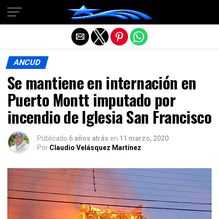
Salir de la versión móvil
ANCUD
Se mantiene en internación en
Puerto Montt imputado por
incendio de Iglesia San Francisco
Publicado
6 años atrás
en
11 marzo, 2020
Por
Claudio Velásquez Martínez