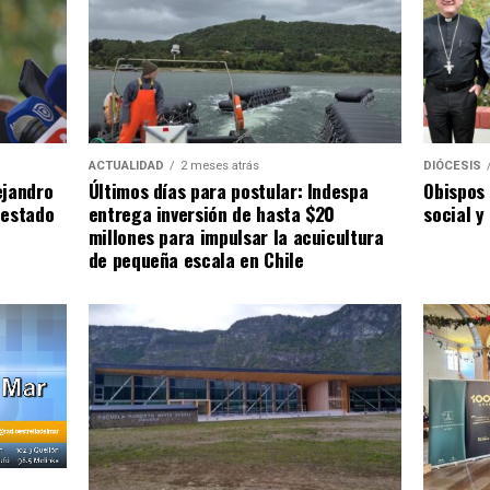
ACTUALIDAD
2 meses atrás
DIÓCESIS
ejandro
Últimos días para postular: Indespa
Obispos 
 estado
entrega inversión de hasta $20
social y
millones para impulsar la acuicultura
de pequeña escala en Chile