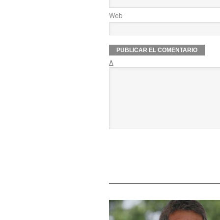
Web
Δ