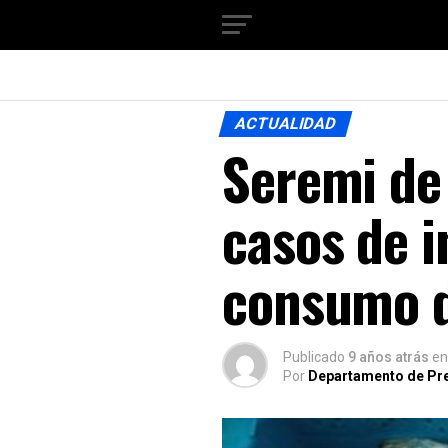
ACTUALIDAD
Seremi de
casos de i
consumo d
Publicado
9 años atrás
en
Por
Departamento de Pr