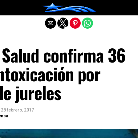
Salir de la versión móvil
 Salud confirma 36
ntoxicación por
e jureles
28 febrero, 2017
ensa