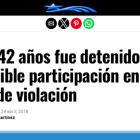
Salir de la versión móvil
42 años fue detenido
ible participación en
e violación
24 abril, 2018
artínez