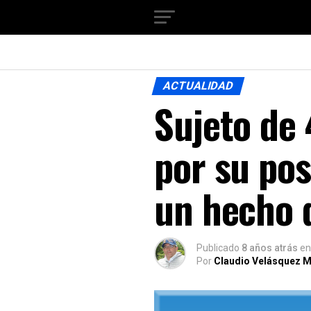
ACTUALIDAD
Sujeto de 
por su pos
un hecho d
Publicado
8 años atrás
en
Por
Claudio Velásquez M