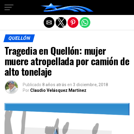
Salir de la versión móvil
QUELLÓN
Tragedia en Quellón: mujer
muere atropellada por camión de
alto tonelaje
Publicado
8 años atrás
en
3 diciembre, 2018
Por
Claudio Velásquez Martínez