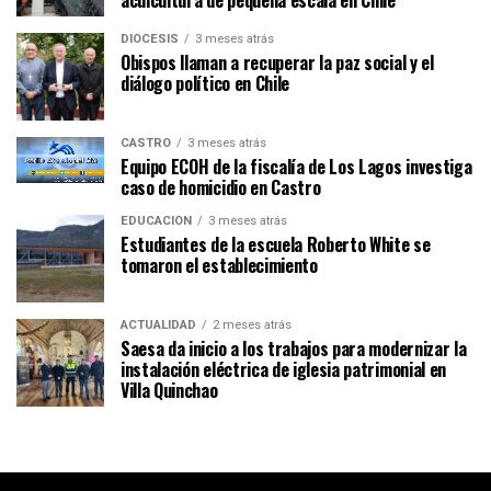
acuicultura de pequeña escala en Chile
DIÓCESIS
3 meses atrás
Obispos llaman a recuperar la paz social y el
diálogo político en Chile
CASTRO
3 meses atrás
Equipo ECOH de la fiscalía de Los Lagos investiga
caso de homicidio en Castro
EDUCACIÓN
3 meses atrás
Estudiantes de la escuela Roberto White se
tomaron el establecimiento
ACTUALIDAD
2 meses atrás
Saesa da inicio a los trabajos para modernizar la
instalación eléctrica de iglesia patrimonial en
Villa Quinchao