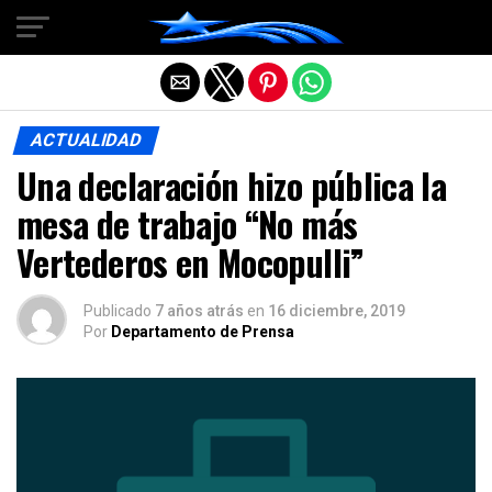
Salir de la versión móvil
ACTUALIDAD
Una declaración hizo pública la
mesa de trabajo “No más
Vertederos en Mocopulli”
Publicado
7 años atrás
en
16 diciembre, 2019
Por
Departamento de Prensa