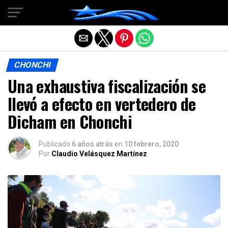
Salir de la versión móvil
CHONCHI
Una exhaustiva fiscalización se
llevó a efecto en vertedero de
Dicham en Chonchi
Publicado
6 años atrás
en
10 febrero, 2020
Por
Claudio Velásquez Martínez