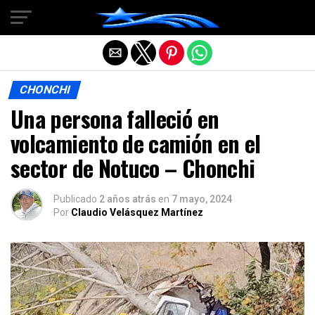
Salir de la versión móvil
CHONCHI
Una persona falleció en
volcamiento de camión en el
sector de Notuco – Chonchi
Publicado
2 años atrás
en
7 mayo, 2024
Por
Claudio Velásquez Martínez