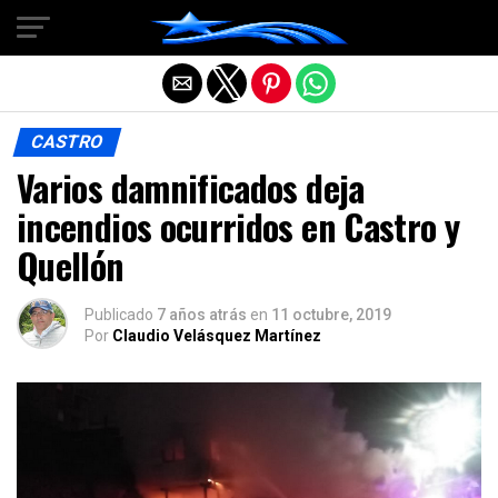
Salir de la versión móvil
CASTRO
Varios damnificados deja
incendios ocurridos en Castro y
Quellón
Publicado
7 años atrás
en
11 octubre, 2019
Por
Claudio Velásquez Martínez