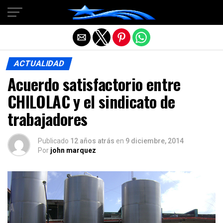
Salir de la versión móvil
ACTUALIDAD
Acuerdo satisfactorio entre
CHILOLAC y el sindicato de
trabajadores
Publicado
12 años atrás
en
9 diciembre, 2014
Por
john marquez